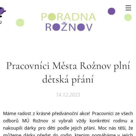
Pracovníci Města Rožnov plní
dětská přání
14.12.2023
Máme radost z krásné předvánoční akce! Pracovníci ze všech
odborů MÚ Rožnov si vybrali vždy konkrétní rodinu a
nakoupili dárky pro děti podle jejich přání. Moc nás těší, že
můžeme dárky předat do rodin, kterým pomáháme v jejich