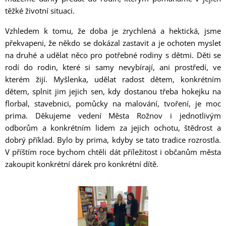
těžké životní situaci.
Vzhledem k tomu, že doba je zrychlená a hektická, jsme
překvapeni, že někdo se dokázal zastavit a je ochoten myslet
na druhé a udělat něco pro potřebné rodiny s dětmi. Děti se
rodí do rodin, které si samy nevybírají, ani prostředí, ve
kterém žijí. Myšlenka, udělat radost dětem, konkrétním
dětem, splnit jim jejich sen, kdy dostanou třeba hokejku na
florbal, stavebnici, pomůcky na malování, tvoření, je moc
prima. Děkujeme vedení Města Rožnov i jednotlivým
odborům a konkrétním lidem za jejich ochotu, štědrost a
dobrý příklad. Bylo by prima, kdyby se tato tradice rozrostla.
V příštím roce bychom chtěli dát příležitost i občanům města
zakoupit konkrétní dárek pro konkrétní dítě.